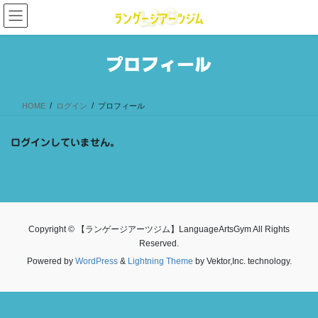
コ
ナ
ン
ビ
テ
ゲ
ン
ー
プロフィール
ツ
シ
へ
ョ
ス
ン
HOME
ログイン
プロフィール
キ
に
ッ
移
プ
動
ログインしていません。
Copyright © 【ランゲージアーツジム】LanguageArtsGym All Rights
Reserved.
Powered by
WordPress
&
Lightning Theme
by Vektor,Inc. technology.