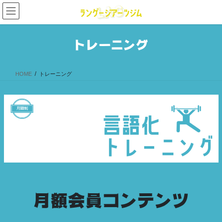
コ
ナ
ン
ビ
テ
ゲ
ン
ー
トレーニング
ツ
シ
へ
ョ
ス
ン
HOME
トレーニング
キ
に
ッ
移
プ
動
月額会員コンテンツ